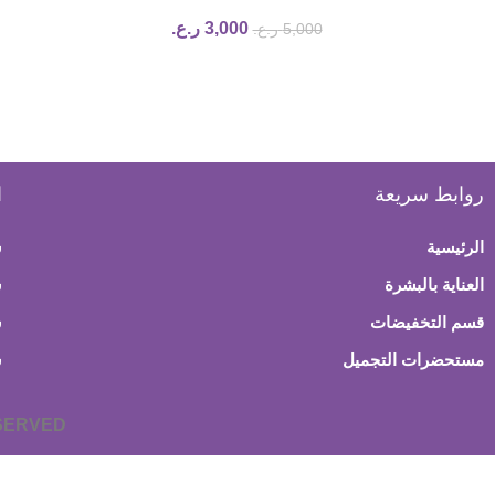
3,000
ر.ع.
5,000
ر.ع.
روابط سريعة
ا
الرئيسية
س
العناية بالبشرة
ش
قسم التخفيضات
س
مستحضرات التجميل
س
ESERVED