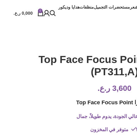
شعر
مستحضرات التجميل
منظفات
هدايا وديكور
0
0,000
ر.ع.
Top Face Focus Poi
(PT311,A
3,600
ر.ع.
Top F
لي الجودة، يدوم طويلاً، جمال
المخزون