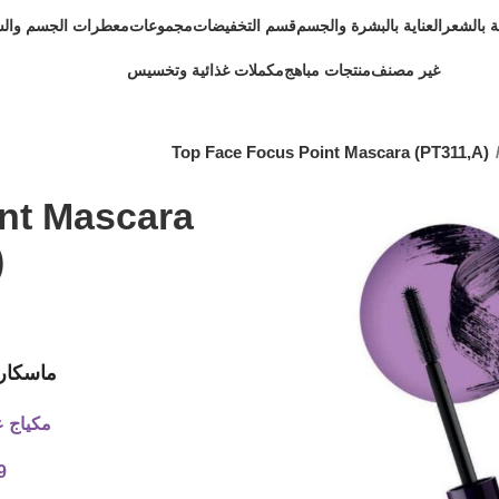
ية بالشعر
العناية بالبشرة والجسم
قسم التخفيضات
مجموعات
معطرات الجسم وال
غير مصنف
منتجات مباهج
مكملات غذائية وتخسيس
Top Face Focus Point Mascara (PT311,A)
nt Mascara
)
ماسكارا ace Focus Point
مكياج عا
9 متوفر في 