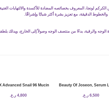
ص الكركم لونجا، المعروف بخصائصه المضادة للأكسدة والالتهابات الغ
 والخطوط الدقيقة، مع تعزيز بشرة أكثر شبابًا وإشراقًا.
نظفة، يوزع 3-4 قطرات على بشرة الوجه والرقبة، بدءًا من منتصف الوجه وصولاً إلى ال
 Advanced Snail 96 Mucin
Beauty Of Joseon, Serum L
Power Essence 100ml
Centella + Vita C, 30 
6,500
ر.ع.
4,800
ر.ع.