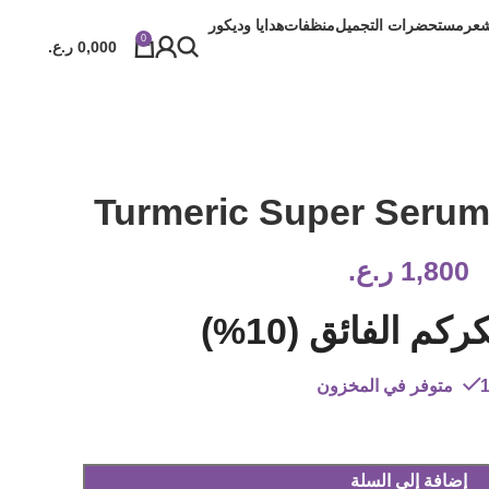
شعر
مستحضرات التجميل
منظفات
هدايا وديكور
0
0,000
ر.ع.
Turmeric Super Serum
1,800
ر.ع.
م الفائق (10%)
 المخزون
إضافة إلى السلة