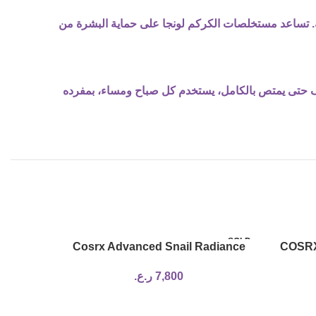
نية. تساعد مستخلصات الكركم لونجا على حماية البشرة من
خارج، ويدلك بلطف حتى يمتص بالكامل، يستخدم كل صباح ومساء، بمفرده
SOLD
SOLD
Cosrx Advanced Snail Radiance
COSRX
OUT
OUT
Dual Essence
7,800
ر.ع.