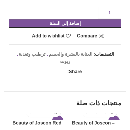
إضافة إلى السلة
Add to wishlist
Compare
التصنيفات:
العناية بالبشرة والجسم
,
ترطيب وتغذية
,
زيوت
Share:
منتجات ذات صلة
LD
-17%
-17%
Beauty of Joseon Red
Beauty of Joseon –
UT
Bean Water Gel 100ml
Calming Serum : Green