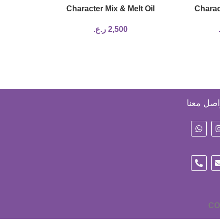
lighter
Character Mix & Melt Oil
Chara
2,500
ر.ع.
اصل معنا
CO