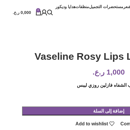
شعر
مستحضرات التجميل
منظفات
هدايا وديكور
0
0,000
ر.ع.
Vaseline Rosy Lips 
1,000
ر.ع.
الشفاه فازلين روزي ليبس
إضافة إلى السلة
Add to wishlist
Com