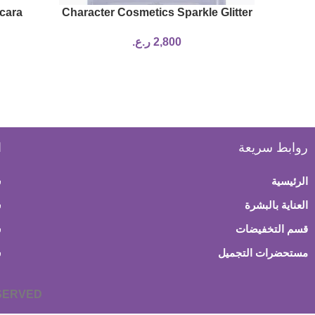
cara
Character Cosmetics Sparkle Glitter
Eyeshadow
2,800
ر.ع.
روابط سريعة
ا
الرئيسية
س
العناية بالبشرة
ش
قسم التخفيضات
س
مستحضرات التجميل
س
ESERVED