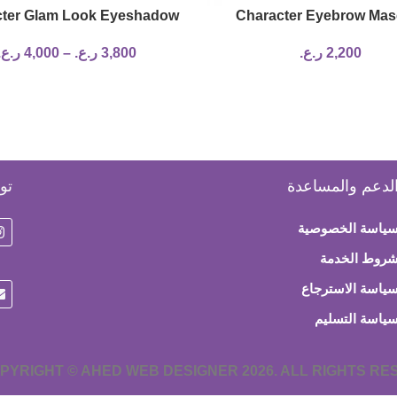
cter Glam Look Eyeshadow
Character Eyebrow Mas
Palette
2,200
ر.ع.
3,800
ر.ع.
–
4,000
ر.ع.
لدعم والمساعدة
تو
ياسة الخصوصية
روط الخدمة
ياسة الاسترجاع
ياسة التسليم
PYRIGHT © AHED WEB DESIGNER 2026. ALL RIGHTS R