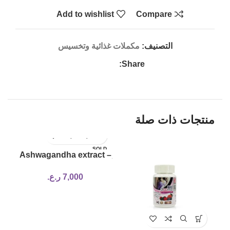
Add to wishlist
Compare
التصنيف:
مكملات غذائية وتخسيس
Share:
منتجات ذات صلة
LD
SOLD
ِAshwagandha extract –
UT
OUT
21st Century
7,000
ر.ع.