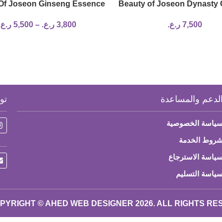
Of Joseon Ginseng Essence
Beauty of Joseon Dynasty
Water 2 sizes
50ml
7,500
ر.ع.
3,800
ر.ع.
–
5,500
ر.ع.
لدعم والمساعدة
تو
ياسة الخصوصية
روط الخدمة
ياسة الاسترجاع
ياسة التسليم
PYRIGHT © AHED WEB DESIGNER 2026. ALL RIGHTS R