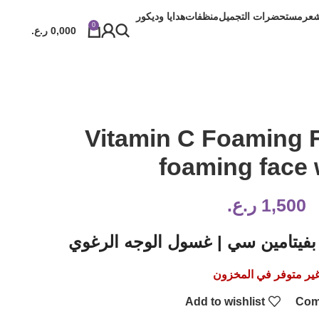
شعر
مستحضرات التجميل
منظفات
هدايا وديكور
0
0,000
ر.ع.
Vitamin C Foaming 
foaming face
1,500
ر.ع.
بفيتامين سي | غسول الوجه الرغوي
ير متوفر في المخزون
Add to wishlist
Com