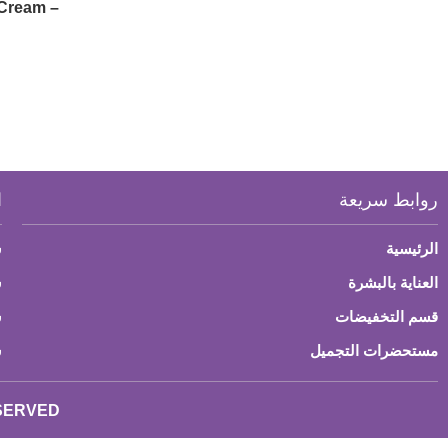
 Cream –
روابط سريعة
ا
الرئيسية
س
العناية بالبشرة
ش
قسم التخفيضات
س
مستحضرات التجميل
س
ESERVED