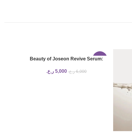
SOLD
Beauty of Joseon Revive Serum:
-17%
OUT
Ginseng + Snail Mucin | 30ml
5,000
ر.ع.
6,000
ر.ع.