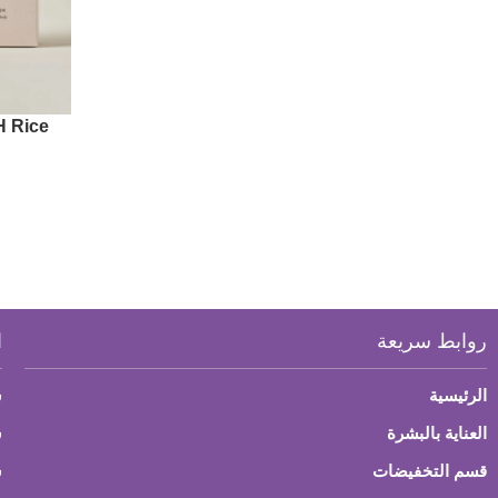
H Rice
ar Soap,
روابط سريعة
ا
الرئيسية
س
العناية بالبشرة
ش
قسم التخفيضات
س