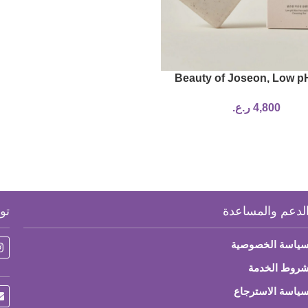
Beauty of Joseon, Low p
Face and Body Cleansing B
4,800
ر.ع.
100 ml)
لدعم والمساعدة
تو
ياسة الخصوصية
روط الخدمة
ياسة الاسترجاع