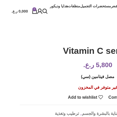
شعر
مستحضرات التجميل
منظفات
هدايا وديكور
0
0,000
ر.ع.
Vitamin C s
5,800
ر.ع.
مصل فيتامين (سي)
ير متوفر في المخزون
Add to wishlist
Com
ناية بالبشرة والجسم
,
ترطيب وتغذية