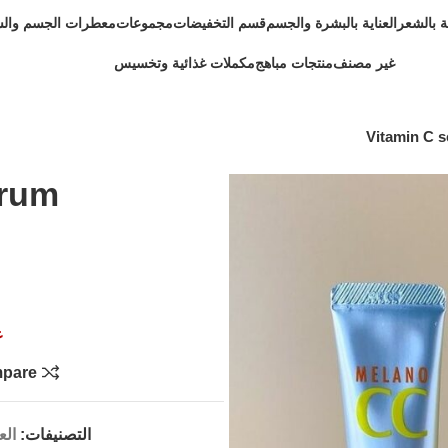
ية بالشعر
العناية بالبشرة والجسم
قسم التخفيضات
مجموعات
معطرات الجسم وال
غير مصنف
منتجات مباهج
مكملات غذائية وتخسيس
Vitamin C 
erum
غ
pare
التصنيفات:
الع