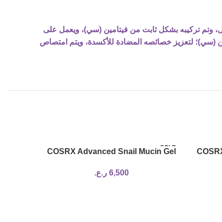
ل، وتم تركيبه بشكل ثابت من فيتامين (سي)، ويعمل على
امين (سي)؛ لتعزيز خصائصه المضادة للأكسدة، ويتم امتصاص
SOLD
SOLD
COSRX Advanced Snail Mucin Gel
COSRX
OUT
OUT
Cleanser
6,500
ر.ع.