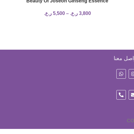
H Rice
Beauty Of Joseon Ginseng Essence
ar Soap,
Water 2 sizes
3,800
ر.ع.
–
5,500
ر.ع.
اصل معنا
CO