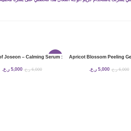
of Joseon – Calming Serum :
-17%
Apricot Blossom Peeling Ge
reen tea + Panthenol
of joseon
5,000
ر.ع.
5,000
ر.ع.
6,000
ر.ع.
6,000
ر.ع.