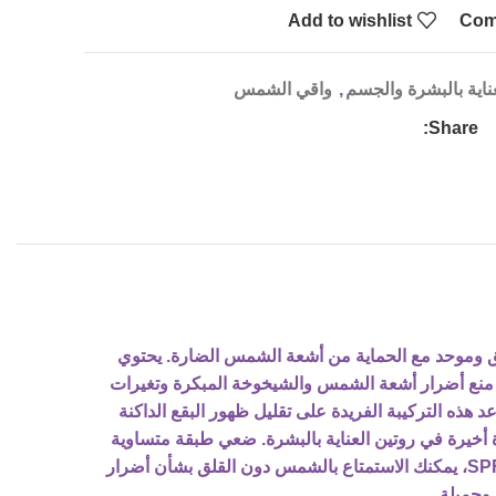
Add to wishlist
Com
ناية بالبشرة والجسم
,
واقي الشمس
Share:
حك لون بشرة متألق وموحد مع الحماية من أشعة الشمس الضارة. يحتوي
 الشمس SPF50، والذي يحمي بشرتك بفعالية من أشعة UVA وUVB. يساعد هذا على منع أضرار أشعة الشمس والشيخوخة المبكرة وتغيرات
حيد لون البشرة. تساعد هذه التركيبة الفريدة على تقليل ظهور البقع الداكنة
 أخيرة في روتين العناية بالبشرة. ضعي طبقة متساوية
على بشرة نظيفة وجافة على الوجه والرقبة. دلكي بلطف حتى يتم امتصاص الكريم. مع كريم الوجه الواقي من أشعة الشمس SPF50، يمكنك الاستمتاع بالشمس دون القلق بشأن أضرار
وجميلة.