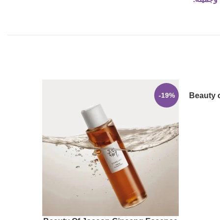
SOLD
-19%
Beauty 
OUT
G