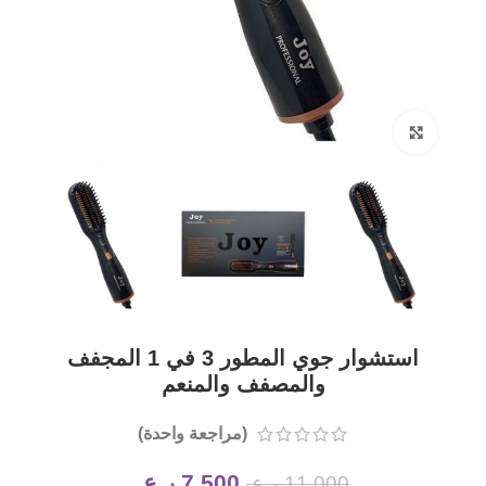
Click to enlarge
استشوار جوي المطور 3 في 1 المجفف
والمصفف والمنعم
(مراجعة واحدة)
7,500
ر.ع.
11,000
ر.ع.