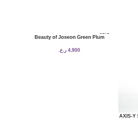
SOLD
SOLD
Beauty of Joseon Green Plum
OUT
OUT
Refreshing Cleanser 100ml
4,900
ر.ع.
eanser –
AXIS-Y 