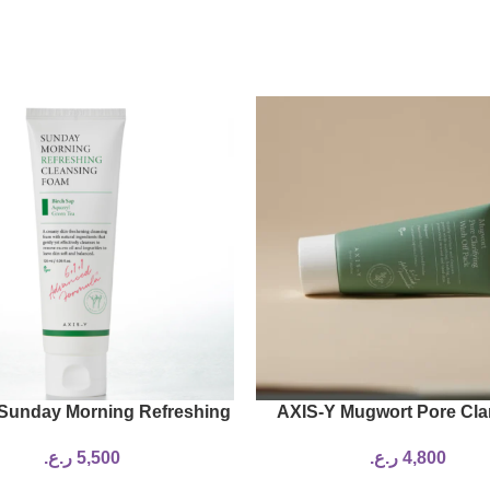
Sunday Morning Refreshing
AXIS-Y Mugwort Pore Clar
Cleansing Foam
Wash Off Pack 50ml
4,800
ر.ع.
5,500
ر.ع.