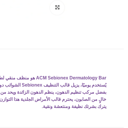
Click to enlarge
ACM Sebionex Dermatology Bar هو منظف منقي لطيف يزيل الشوائب والدهون الزائدة دون جفاف. الوجه والجسم.
يُستخدم يوميًا، يزيل قالب التنظيف Sebionex الشوائب دون الإضرار بالجلد.
بفضل مركب تنظيم الدهون، ينظم الدهون الزائدة ويحد من تك
خالٍ من الصابون، يحترم قالب الأمراض الجلدية هذا التوا
يترك بشرتك نظيفة ومنتعشة ونقية.