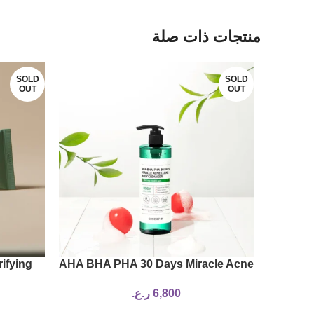
منتجات ذات صلة
SOLD
SOLD
OUT
OUT
ifying
AHA BHA PHA 30 Days Miracle Acne
Clear Body Cleanser
6,800
ر.ع.