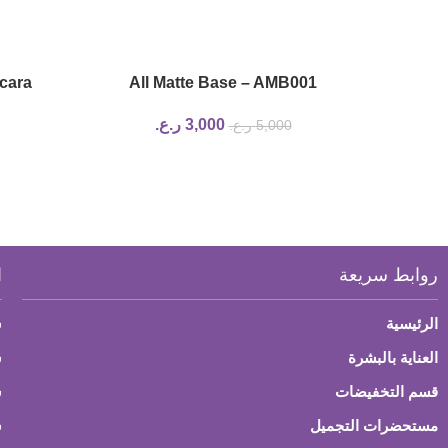
cara
All Matte Base – AMB001
3,000
ر.ع.
5,000
ر.ع.
روابط سريعة
ا
الرئيسية
س
العناية بالبشرة
ش
قسم التخفيضات
س
مستحضرات التجميل
س