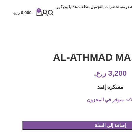
شعر
مستحضرات التجميل
منظفات
هدايا وديكور
0
0,000
ر.ع.
AL-ATHMAD M
3,200
ر.ع.
مسكرة إثمد
المخزون
إضافة إلى السلة