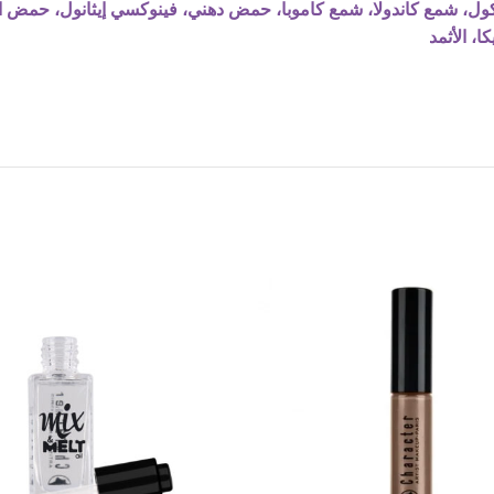
ول، شمع كاندولا، شمع كاموبا، حمض دهني، فينوكسي إيثانول، حمض البا
، الأثمد