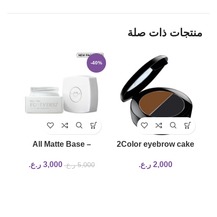
منتجات ذات صلة
20%
-40%
t
All Matte Base –
2Color eyebrow cake
AMB001
005 forever52
2,000
ر.ع.
3,000
ر.ع.
5,000
ر.ع.
Rimmel