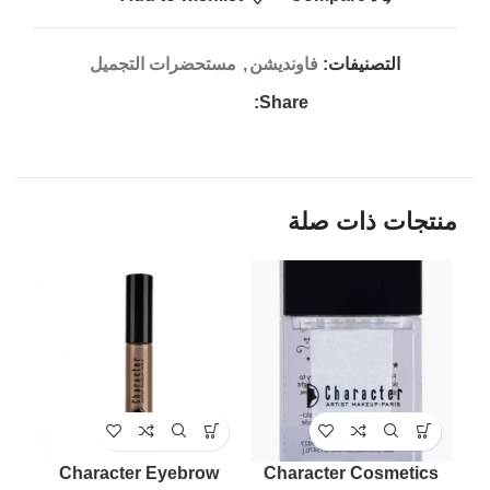
التصنيفات:
فاونديشن
,
مستحضرات التجميل
Share:
منتجات ذات صلة
LD
UT
ow
Character Eyebrow
Character Cosmetics