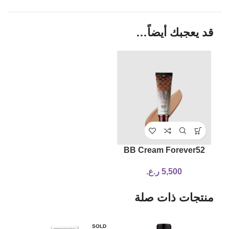
قد يعجبك أيضاً…
BB Cream Forever52
kB002 honey
5,500
ر.ع.
منتجات ذات صلة
LD
SOLD