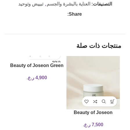
التصنيفات:
العناية بالبشرة والجسم
,
تبييض وتوحيد
Share:
منتجات ذات صلة
LD
SOLD
Beauty of Joseon Green
UT
OUT
Plum Refreshing
4,900
ر.ع.
Cleanser 100ml
Low
Beauty of Joseon
ody
Dynasty Cream – 50ml
7,500
ر.ع.
p,