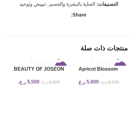
التصنيفات:
العناية بالبشرة والجسم
,
تبييض وتوحيد
Share:
منتجات ذات صلة
19%
-8%
-17%
BEAUTY OF JOSEON
Apricot Blossom
Radiance Cleansing
Peeling Gel beauty of
5,000
ر.ع.
5,500
ر.ع.
6,000
ر.ع.
6,000
ر.ع.
Balm
joseon
n
ter
00