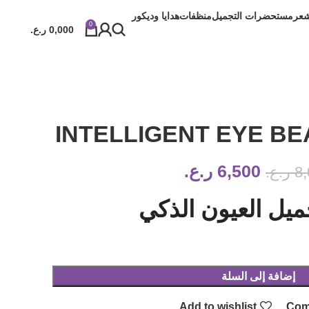
شعر
مستحضرات التجميل
منظفات
هدايا وديكور
0
0,000
ر.ع.
INTELLIGENT EYE BE
6,500
ر.ع.
8
ر.ع.
ميل العيون الذكي
إضافة إلى السلة
Add to wishlist
Com