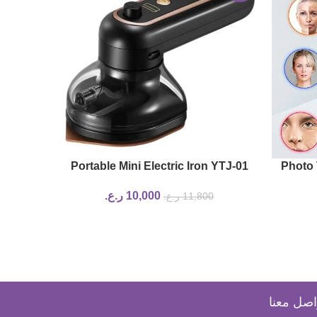
Hair,
Portable Mini Electric Iron YTJ-01
Photo
ramic
10,000
ر.ع.
11,800
ر.ع.
0
eam
اصل معنا