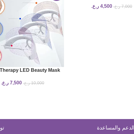
4,500
ر.ع.
7,000
ر.ع.
 Therapy LED Beauty Mask
7,500
ر.ع.
10,000
ر.ع.
لدعم والمساعدة
تو