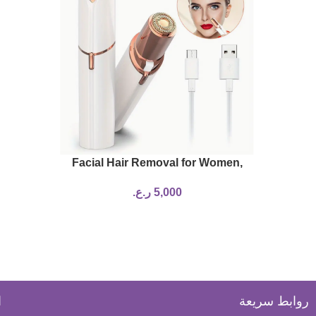
Facial Hair Removal for Women,
Electric Painless Facial Hair
5,000
ر.ع.
Remover for Face, Lip, Chin with
USB Rechargeable
روابط سريعة
ا