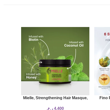
SOLD
OUT
 Oil
Mielle, Strengthening Hair Masque,
Fino 
ontrol &
Rosemary Mint
4,400
ر.ع.