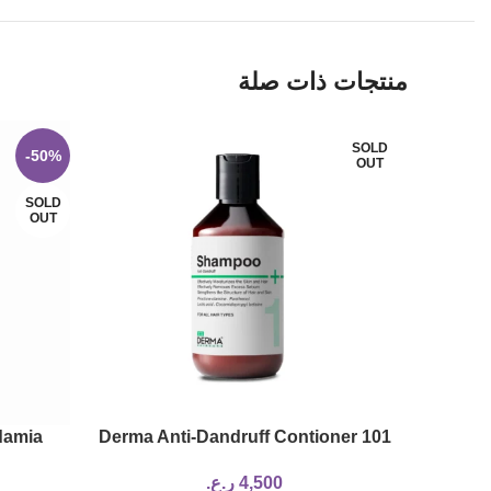
منتجات ذات صلة
SOLD
-50%
OUT
SOLD
OUT
damia
101 Derma Anti-Dandruff Contioner
ackberry
4,500
ر.ع.