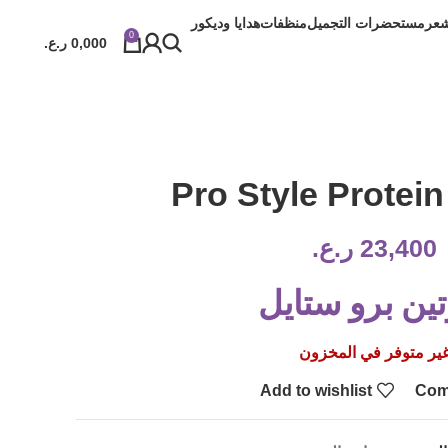
شعر
مستحضرات التجميل
منظفات
هدايا وديكور
0
0,000
ر.ع.
Pro Style Protein
23,400
ر.ع.
تين برو ستايل
ير متوفر في المخزون
Add to wishlist
Com